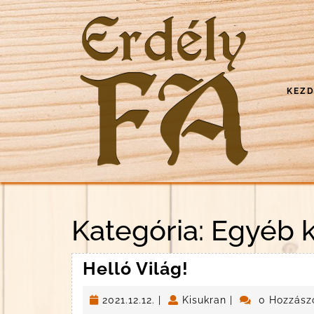
Skip
to
content
KEZ
Kategória:
Egyéb k
Helló
Helló Világ!
Világ!
2021.12.12.
Kisukran
2021.12.12.
|
Kisukran
|
0 Hozzász