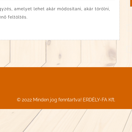
zés, amelyet lehet akár módosítani, akár törölni,
nő feltöltés.
© 2022 Minden jog fenntartva! ERDÉLY-FA Kft.
Scroll
Up