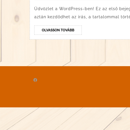
Üdvözlet a WordPress-ben! Ez az első bejegy
aztán kezdődhet az írás, a tartalommal törté
OLVASSON
OLVASSON TOVÁBB
TOVÁBB
Facebook