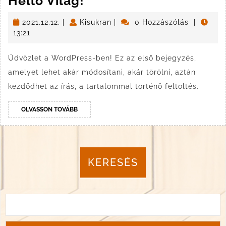
Helló
Helló Világ!
Világ!
2021.12.12.
Kisukran
2021.12.12.
|
Kisukran
|
0 Hozzászólás
|
13:21
Üdvözlet a WordPress-ben! Ez az első bejegyzés,
amelyet lehet akár módosítani, akár törölni, aztán
kezdődhet az írás, a tartalommal történő feltöltés.
OLVASSON
OLVASSON TOVÁBB
TOVÁBB
KERESÉS